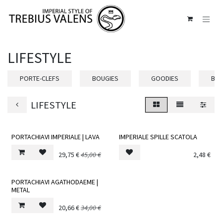
Se rendre au contenu
LIFESTYLE
PORTE-CLEFS
BOUGIES
GOODIES
BRA
LIFESTYLE
​PORTACHIAVI IMPERIALE | LAVA
IMPERIALE SPILLE SCATOLA
29,75
€
45,00
€
2,48
€
PORTACHIAVI AGATHODAEME |
METAL
20,66
€
34,00
€