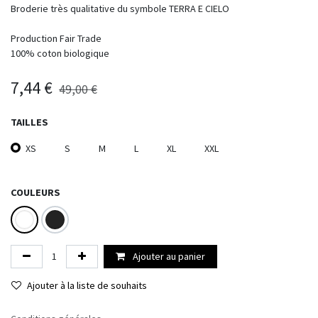
Broderie très qualitative du symbole TERRA E CIELO
Production Fair Trade
100% coton biologique
7,44
€
49,00
€
TAILLES
XS
S
M
L
XL
XXL
COULEURS
Ajouter au panier
Ajouter à la liste de souhaits