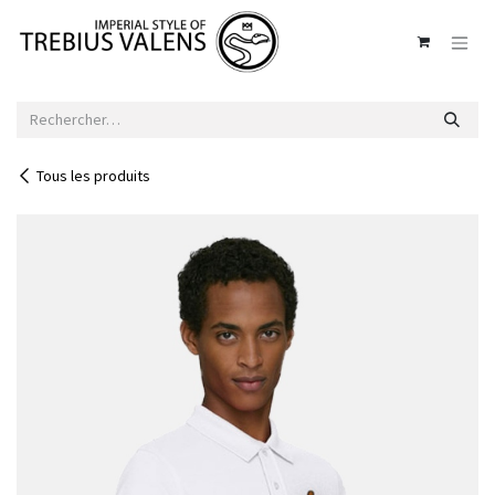
Se rendre au contenu
Tous les produits